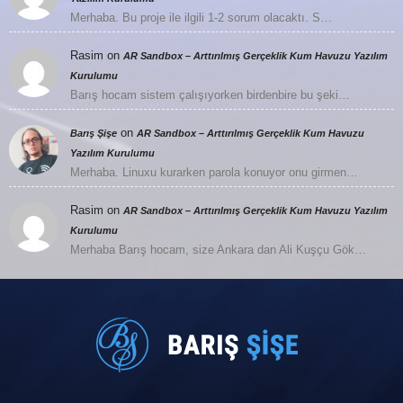
Merhaba. Bu proje ile ilgili 1-2 sorum olacaktı. S…
Rasim
on
AR Sandbox – Arttırılmış Gerçeklik Kum Havuzu Yazılım
Kurulumu
Barış hocam sistem çalışıyorken birdenbire bu şeki…
on
Barış Şişe
AR Sandbox – Arttırılmış Gerçeklik Kum Havuzu
Yazılım Kurulumu
Merhaba. Linuxu kurarken parola konuyor onu girmen…
Rasim
on
AR Sandbox – Arttırılmış Gerçeklik Kum Havuzu Yazılım
Kurulumu
Merhaba Barış hocam, size Ankara dan Ali Kuşçu Gök…