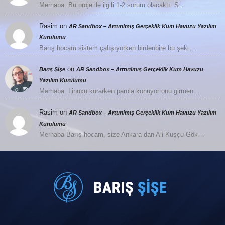
Merhaba. Bu proje ile ilgili 1-2 sorum olacaktı. S…
Rasim
on
AR Sandbox – Arttırılmış Gerçeklik Kum Havuzu Yazılım
Kurulumu
Barış hocam sistem çalışıyorken birdenbire bu şeki…
on
Barış Şişe
AR Sandbox – Arttırılmış Gerçeklik Kum Havuzu
Yazılım Kurulumu
Merhaba. Linuxu kurarken parola konuyor onu girmen…
Rasim
on
AR Sandbox – Arttırılmış Gerçeklik Kum Havuzu Yazılım
Kurulumu
Merhaba Barış hocam, size Ankara dan Ali Kuşçu Gök…