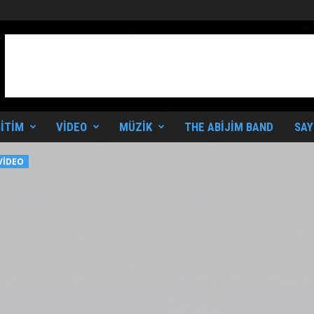
ITIM
VIDEO
MÜZIK
THE ABIJIM BAND
SAY
VIDEO