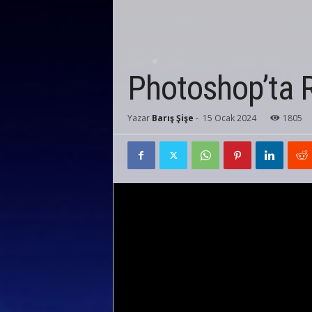
Photoshop’ta 
Yazar
Barış Şişe
-
15 Ocak 2024
1805