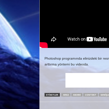
Photoshop programında elinizdeki bir res
arttırma yöntemi bu videoda.
ETIKETLER
ARKA
AWARE
CONTENT
GENIŞL