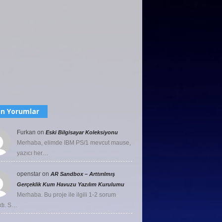
n Yorumlar
Furkan
on
Eski Bilgisayar Koleksiyonu
Merhaba, elimde IBM PS/1 mevcut mause,
yazıcı her…
openstar
on
AR Sandbox – Arttırılmış
Gerçeklik Kum Havuzu Yazılım Kurulumu
Merhaba. Bu proje ile ilgili 1-2 sorum
ktı. S…