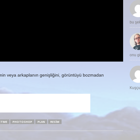
bu şe
onu 
min veya arkaplanın genişliğini, görüntüyü bozmadan
Kuşç
ETME
PHOTOSHOP
PLAN
RESIM