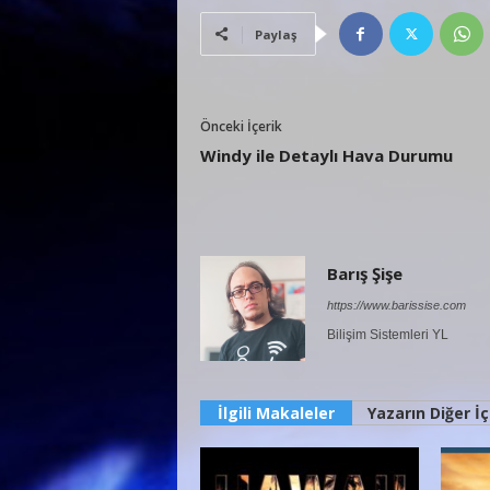
Paylaş
Önceki İçerik
Windy ile Detaylı Hava Durumu
Barış Şişe
https://www.barissise.com
Bilişim Sistemleri YL
İlgili Makaleler
Yazarın Diğer İç