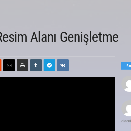
Resim Alanı Genişletme
So
olaca