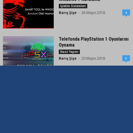
İşletim Sistemleri
Barış Şişe
-
26 Mayıs 2018
4
Telefonda PlayStation 1 Oyunlarını
Oynama
Nasıl Yapılır
Barış Şişe
-
20 Mayıs 2018
0
Flash Belleğe ISO Kalıbı Yazdırma
Nasıl Yapılır
Barış Şişe
-
29 Nisan 2018
0
Photoshop – Metnin İçine Fotoğraf
00:01:55