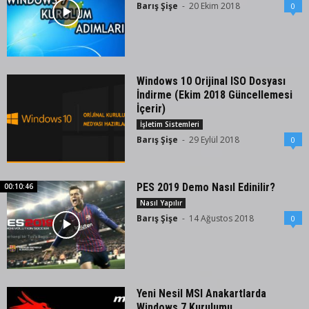
Barış Şişe
-
20 Ekim 2018
0
Windows 10 Orijinal ISO Dosyası
İndirme (Ekim 2018 Güncellemesi
İçerir)
İşletim Sistemleri
Barış Şişe
-
29 Eylül 2018
0
PES 2019 Demo Nasıl Edinilir?
00:10:46
Nasıl Yapılır
Barış Şişe
-
14 Ağustos 2018
0
Yeni Nesil MSI Anakartlarda
Windows 7 Kurulumu