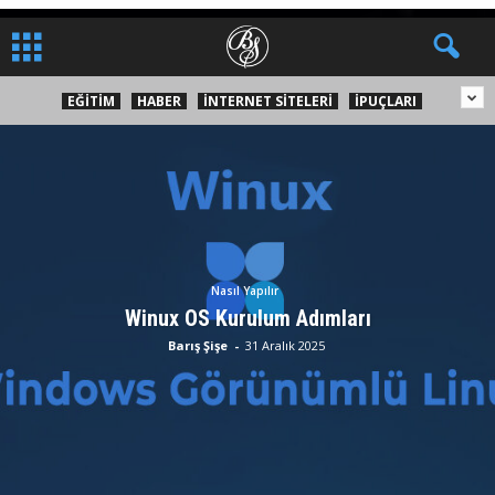
EĞITIM
HABER
İNTERNET SITELERI
İPUÇLARI
Nasıl Yapılır
Winux OS Kurulum Adımları
Barış Şişe
-
31 Aralık 2025