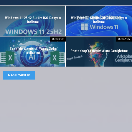
Windows 11 25H2 Sürüm ISO Dosyası
Windows 11 Sürüm 24H2 ISO Dosyası
İndirme
İndirme
00:03:06
00:02:07
Excel’de Gemini AI Yapay Zeka
Photoshop’ta Resim Alanı Genişletme
Kullanımı
NASIL YAPILIR