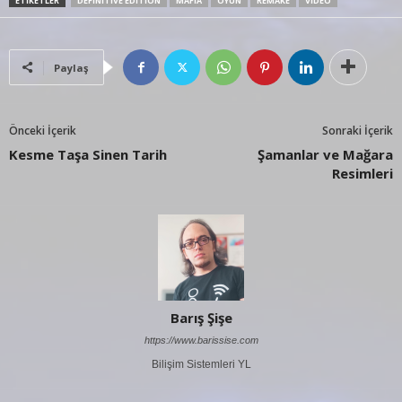
ETIKETLER
DEFINITIVE EDITION
MAFIA
OYUN
REMAKE
VIDEO
Paylaş
Önceki İçerik
Sonraki İçerik
Kesme Taşa Sinen Tarih
Şamanlar ve Mağara
Resimleri
Barış Şişe
https://www.barissise.com
Bilişim Sistemleri YL