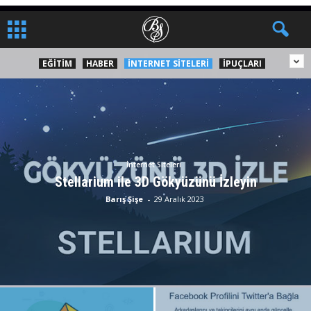
EĞITIM
HABER
İNTERNET SITELERI
İPUÇLARI
İnternet Siteleri
Stellarium ile 3D Gökyüzünü İzleyin
Barış Şişe
-
29 Aralık 2023