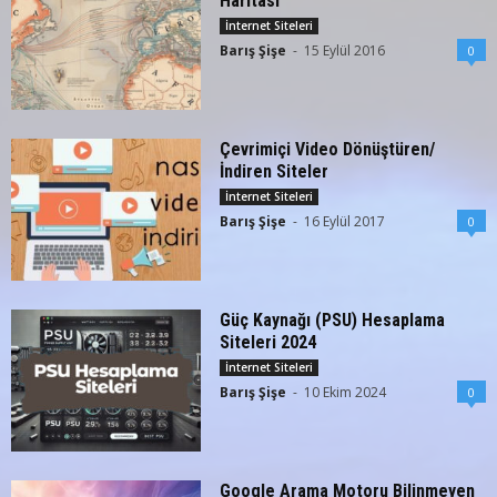
Haritası
İnternet Siteleri
Barış Şişe
-
15 Eylül 2016
0
Çevrimiçi Video Dönüştüren/
İndiren Siteler
İnternet Siteleri
Barış Şişe
-
16 Eylül 2017
0
Güç Kaynağı (PSU) Hesaplama
Siteleri 2024
İnternet Siteleri
Barış Şişe
-
10 Ekim 2024
0
Google Arama Motoru Bilinmeyen