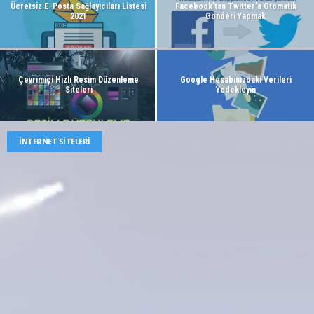
Ücretsiz E-Posta Sağlayıcıları Listesi
Facebook’tan Twitter’a Otomatik
2021
Gönderi Yapmak
Çevrimiçi Hızlı Resim Düzenleme
Google Hesabınızdaki Verileri
Siteleri
Yedekleyin
İNTERNET SITELERI