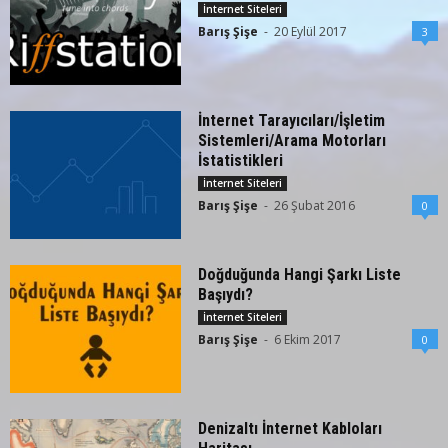
İnternet Siteleri
Barış Şişe
-
20 Eylül 2017
3
İnternet Tarayıcıları/İşletim
Sistemleri/Arama Motorları
İstatistikleri
İnternet Siteleri
Barış Şişe
-
26 Şubat 2016
0
Doğduğunda Hangi Şarkı Liste
Başıydı?
İnternet Siteleri
Barış Şişe
-
6 Ekim 2017
0
Denizaltı İnternet Kabloları