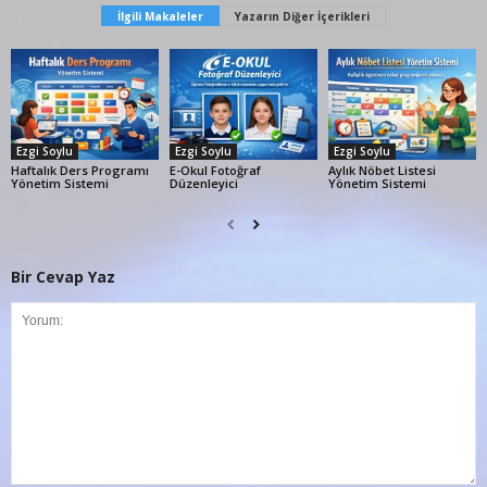
İlgili Makaleler
Yazarın Diğer İçerikleri
Ezgi Soylu
Ezgi Soylu
Ezgi Soylu
Haftalık Ders Programı
E-Okul Fotoğraf
Aylık Nöbet Listesi
Yönetim Sistemi
Düzenleyici
Yönetim Sistemi
Bir Cevap Yaz