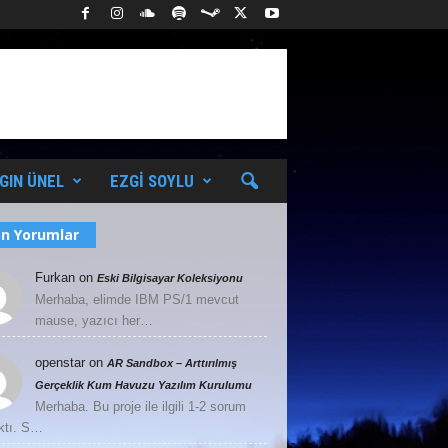
GIN ÜNEL
EZGI SOYLU
n Yorumlar
Furkan
on
Eski Bilgisayar Koleksiyonu
Merhaba, elimde IBM PS/1 mevcut
mause, yazıcı her…
openstar
on
AR Sandbox – Arttırılmış
Gerçeklik Kum Havuzu Yazılım Kurulumu
Merhaba. Bu proje ile ilgili 1-2 sorum
ktı. S…