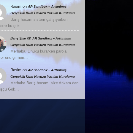
Rasim
on
AR Sandbox – Arttırılmış
Gerçeklik Kum Havuzu Yazılım Kurulumu
Barış hocam sistem çalışıyorken
nbire bu şeki…
on
Barış Şişe
AR Sandbox – Arttırılmış
Gerçeklik Kum Havuzu Yazılım Kurulumu
Merhaba. Linuxu kurarken parola
or onu girmen…
Rasim
on
AR Sandbox – Arttırılmış
Gerçeklik Kum Havuzu Yazılım Kurulumu
Merhaba Barış hocam, size Ankara dan
Kuşçu Gök…