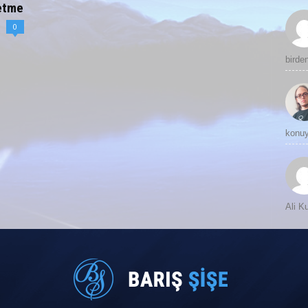
etme
0
birde
konuy
Ali 