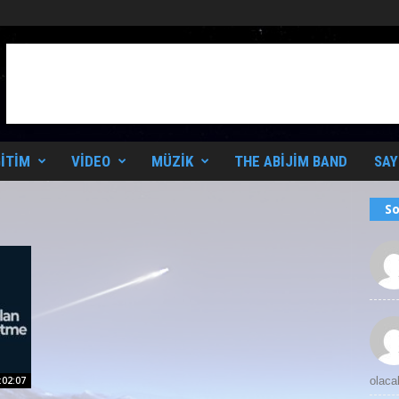
ITIM
VIDEO
MÜZIK
THE ABIJIM BAND
SAY
So
:02:07
olaca