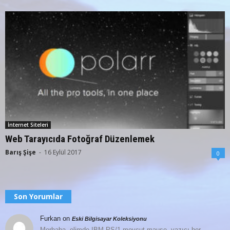
İnternet Siteleri
Web Tarayıcıda Fotoğraf Düzenlemek
Barış Şişe
-
16 Eylül 2017
0
Son Yorumlar
Furkan
on
Eski Bilgisayar Koleksiyonu
Merhaba, elimde IBM PS/1 mevcut mause, yazıcı her…