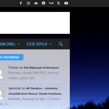
GIN ÜNEL
EZGI SOYLU
n Yorumlar
Furkan
on
Eski Bilgisayar Koleksiyonu
Merhaba, elimde IBM PS/1 mevcut
mause, yazıcı her…
openstar
on
AR Sandbox – Arttırılmış
Gerçeklik Kum Havuzu Yazılım Kurulumu
Merhaba. Bu proje ile ilgili 1-2 sorum
ktı. S…