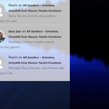
Rasim
on
AR Sandbox – Arttırılmış
Gerçeklik Kum Havuzu Yazılım Kurulumu
Barış hocam sistem çalışıyorken
nbire bu şeki…
on
Barış Şişe
AR Sandbox – Arttırılmış
Gerçeklik Kum Havuzu Yazılım Kurulumu
Merhaba. Linuxu kurarken parola
or onu girmen…
Rasim
on
AR Sandbox – Arttırılmış
Gerçeklik Kum Havuzu Yazılım Kurulumu
Merhaba Barış hocam, size Ankara dan
Kuşçu Gök…