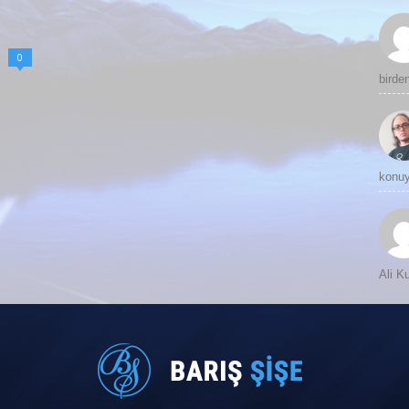
0
birde
konuy
Ali 