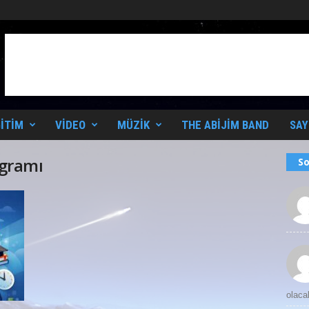
ITIM
VIDEO
MÜZIK
THE ABIJIM BAND
SAY
ogramı
So
olaca