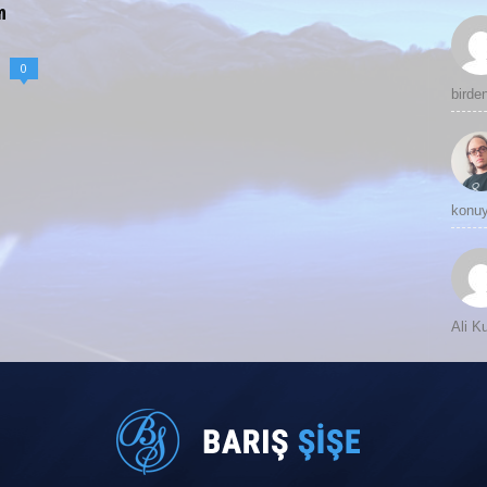
m
0
birde
konuy
Ali 