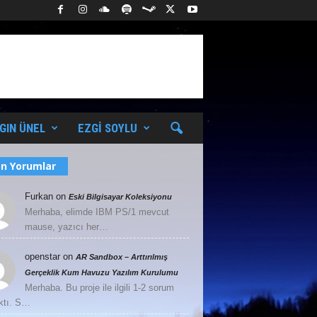
GIN ÜNEL
EZGI SOYLU
n Yorumlar
Furkan
on
Eski Bilgisayar Koleksiyonu
Merhaba, elimde IBM PS/1 mevcut
mause, yazıcı her…
openstar
on
AR Sandbox – Arttırılmış
Gerçeklik Kum Havuzu Yazılım Kurulumu
Merhaba. Bu proje ile ilgili 1-2 sorum
ktı. S…