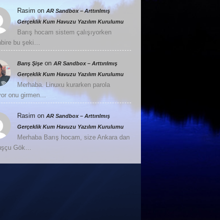
Rasim
on
AR Sandbox – Arttırılmış
Gerçeklik Kum Havuzu Yazılım Kurulumu
Barış hocam sistem çalışıyorken
nbire bu şeki…
on
Barış Şişe
AR Sandbox – Arttırılmış
Gerçeklik Kum Havuzu Yazılım Kurulumu
Merhaba. Linuxu kurarken parola
or onu girmen…
Rasim
on
AR Sandbox – Arttırılmış
Gerçeklik Kum Havuzu Yazılım Kurulumu
Merhaba Barış hocam, size Ankara dan
Kuşçu Gök…