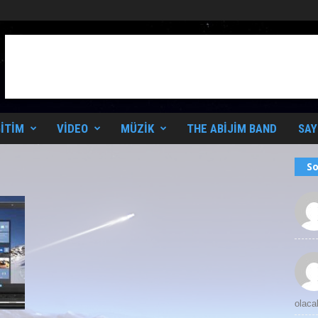
ITIM
VIDEO
MÜZIK
THE ABIJIM BAND
SAY
So
olaca