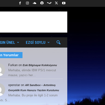
GIN ÜNEL
EZGI SOYLU
n Yorumlar
Furkan
on
Eski Bilgisayar Koleksiyonu
Merhaba, elimde IBM PS/1 mevcut
mause, yazıcı her…
openstar
on
AR Sandbox – Arttırılmış
Gerçeklik Kum Havuzu Yazılım Kurulumu
Merhaba. Bu proje ile ilgili 1-2 sorum
ktı. S…