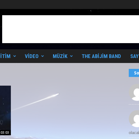
ITIM
VIDEO
MÜZIK
THE ABIJIM BAND
SAY
So
:03:03
olaca