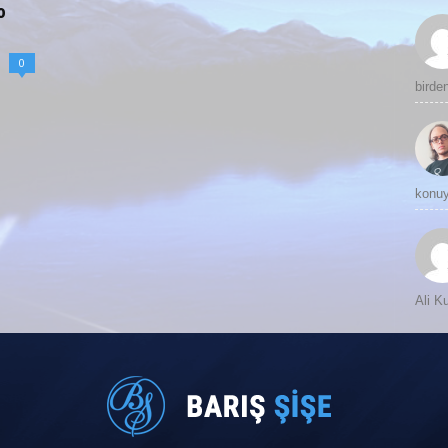
o
0
birde
konuy
Ali 