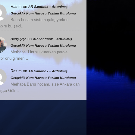
Rasim
on
AR Sandbox – Arttırılmış
Gerçeklik Kum Havuzu Yazılım Kurulumu
Barış hocam sistem çalışıyorken
nbire bu şeki…
on
Barış Şişe
AR Sandbox – Arttırılmış
Gerçeklik Kum Havuzu Yazılım Kurulumu
Merhaba. Linuxu kurarken parola
or onu girmen…
Rasim
on
AR Sandbox – Arttırılmış
Gerçeklik Kum Havuzu Yazılım Kurulumu
Merhaba Barış hocam, size Ankara dan
Kuşçu Gök…