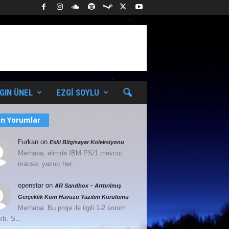
GIN ÜNEL
EZGI SOYLU
n Yorumlar
Furkan
on
Eski Bilgisayar Koleksiyonu
Merhaba, elimde IBM PS/1 mevcut
mause, yazıcı her…
openstar
on
AR Sandbox – Arttırılmış
Gerçeklik Kum Havuzu Yazılım Kurulumu
Merhaba. Bu proje ile ilgili 1-2 sorum
ktı. S…