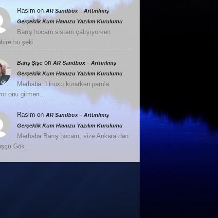
Rasim
on
AR Sandbox – Arttırılmış
Gerçeklik Kum Havuzu Yazılım Kurulumu
Barış hocam sistem çalışıyorken
nbire bu şeki…
on
Barış Şişe
AR Sandbox – Arttırılmış
Gerçeklik Kum Havuzu Yazılım Kurulumu
Merhaba. Linuxu kurarken parola
or onu girmen…
Rasim
on
AR Sandbox – Arttırılmış
Gerçeklik Kum Havuzu Yazılım Kurulumu
Merhaba Barış hocam, size Ankara dan
Kuşçu Gök…