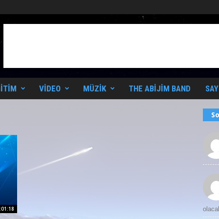
ITIM
VIDEO
MÜZIK
THE ABIJIM BAND
SAY
So
:01:18
olaca