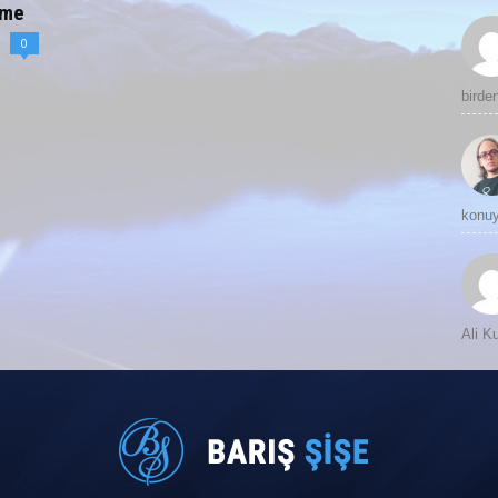
eme
0
birde
konuy
Ali 