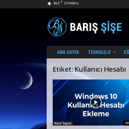
C
İSTANBUL
31.7
B
a
r
ı
ş
Ş
i
ANA SAYFA
TEKNOLOJI
EĞ
ş
e
Etiket: Kullanıcı Hesabı
00
Nasıl Yapılır