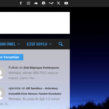
GIN ÜNEL
EZGI SOYLU
n Yorumlar
Furkan
on
Eski Bilgisayar Koleksiyonu
Merhaba, elimde IBM PS/1 mevcut
mause, yazıcı her…
openstar
on
AR Sandbox – Arttırılmış
Gerçeklik Kum Havuzu Yazılım Kurulumu
Merhaba. Bu proje ile ilgili 1-2 sorum
ktı. S…