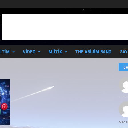
ITIM
VIDEO
MÜZIK
THE ABIJIM BAND
SAY
So
olaca