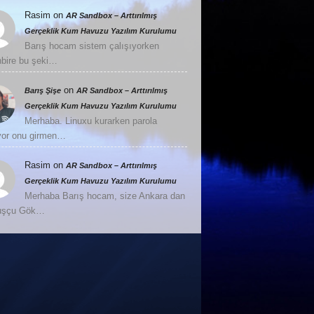
Rasim
on
AR Sandbox – Arttırılmış
Gerçeklik Kum Havuzu Yazılım Kurulumu
Barış hocam sistem çalışıyorken
nbire bu şeki…
on
Barış Şişe
AR Sandbox – Arttırılmış
Gerçeklik Kum Havuzu Yazılım Kurulumu
Merhaba. Linuxu kurarken parola
or onu girmen…
Rasim
on
AR Sandbox – Arttırılmış
Gerçeklik Kum Havuzu Yazılım Kurulumu
Merhaba Barış hocam, size Ankara dan
Kuşçu Gök…