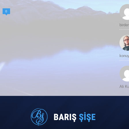
0
birde
konuy
Ali 