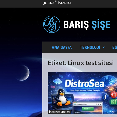
C
İSTANBUL
26.2
B
a
r
ı
ş
Ş
i
ANA SAYFA
TEKNOLOJI
EĞ
ş
e
Etiket: Linux test sitesi
İnternet Siteleri