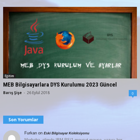
Eğitim
MEB Bilgisayarlara DYS Kurulumu 2023 Güncel
Barış Şişe
-
26 Eylül 2018
0
Son Yorumlar
Furkan
on
Eski Bilgisayar Koleksiyonu
Merhaba, elimde IBM PS/1 mevcut mause, yazıcı her…