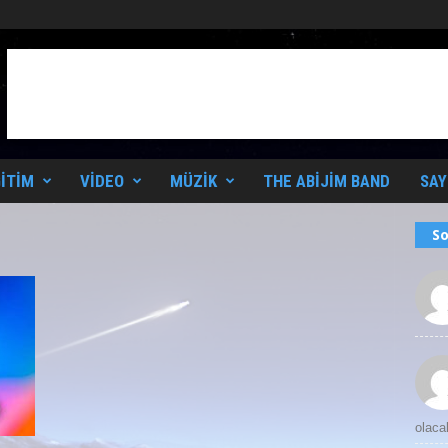
ITIM
VIDEO
MÜZIK
THE ABIJIM BAND
SAY
So
olaca