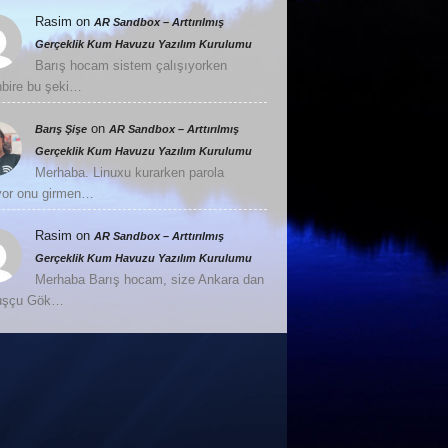
Rasim
on
AR Sandbox – Arttırılmış
Gerçeklik Kum Havuzu Yazılım Kurulumu
Barış hocam sistem çalışıyorken
nbire bu şeki…
on
Barış Şişe
AR Sandbox – Arttırılmış
Gerçeklik Kum Havuzu Yazılım Kurulumu
Merhaba. Linuxu kurarken parola
or onu girmen…
Rasim
on
AR Sandbox – Arttırılmış
Gerçeklik Kum Havuzu Yazılım Kurulumu
Merhaba Barış hocam, size Ankara dan
Kuşçu Gök…