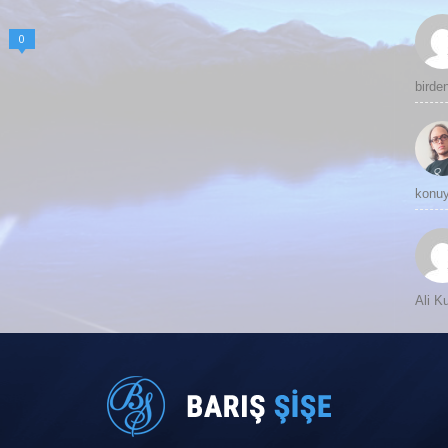
0
birde
konuy
Ali 