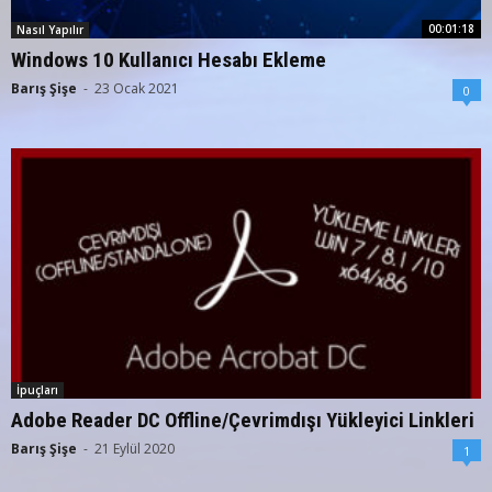
00:01:18
Nasıl Yapılır
Windows 10 Kullanıcı Hesabı Ekleme
Barış Şişe
-
23 Ocak 2021
0
İpuçları
Adobe Reader DC Offline/Çevrimdışı Yükleyici Linkleri
Barış Şişe
-
21 Eylül 2020
1