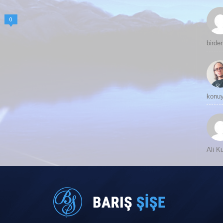
0
birde
konuy
Ali 