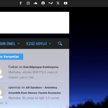
GIN ÜNEL
EZGI SOYLU
n Yorumlar
Furkan
on
Eski Bilgisayar Koleksiyonu
Merhaba, elimde IBM PS/1 mevcut
mause, yazıcı her…
openstar
on
AR Sandbox – Arttırılmış
Gerçeklik Kum Havuzu Yazılım Kurulumu
Merhaba. Bu proje ile ilgili 1-2 sorum
ktı. S…