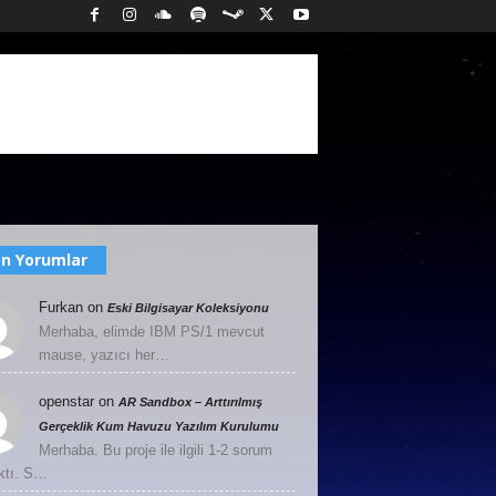
n Yorumlar
Furkan
on
Eski Bilgisayar Koleksiyonu
Merhaba, elimde IBM PS/1 mevcut
mause, yazıcı her…
openstar
on
AR Sandbox – Arttırılmış
Gerçeklik Kum Havuzu Yazılım Kurulumu
Merhaba. Bu proje ile ilgili 1-2 sorum
ktı. S…