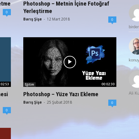
etme
Photoshop – Metnin İçine Fotoğraf
Yerleştirme
0
Barış Şişe
-
12 Mart 2018
0
birde
konuy
:02:53
00:02:30
Eğitim
esi
Photoshop – Yüze Yazı Ekleme
Ali 
Barış Şişe
-
25 Şubat 2018
0
0