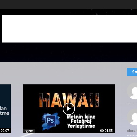
So
:02:07
00:01:55
olaca
Eğitim