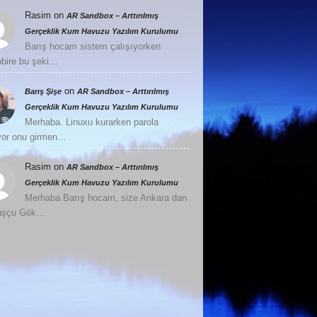
Rasim
on
AR Sandbox – Arttırılmış
Gerçeklik Kum Havuzu Yazılım Kurulumu
Barış hocam sistem çalışıyorken
nbire bu şeki…
on
Barış Şişe
AR Sandbox – Arttırılmış
Gerçeklik Kum Havuzu Yazılım Kurulumu
Merhaba. Linuxu kurarken parola
or onu girmen…
Rasim
on
AR Sandbox – Arttırılmış
Gerçeklik Kum Havuzu Yazılım Kurulumu
Merhaba Barış hocam, size Ankara dan
Kuşçu Gök…