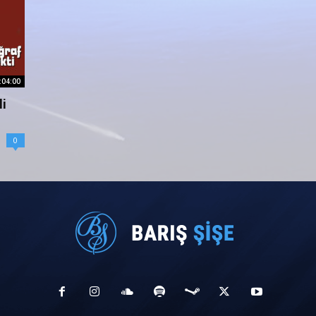
:04:00
li
0