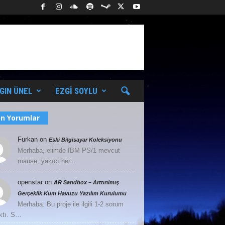
GIN ÜNEL
EZGI SOYLU
n Yorumlar
Furkan
on
Eski Bilgisayar Koleksiyonu
Merhaba, elimde IBM PS/1 mevcut
mause, yazıcı her…
openstar
on
AR Sandbox – Arttırılmış
Gerçeklik Kum Havuzu Yazılım Kurulumu
Merhaba. Bu proje ile ilgili 1-2 sorum
ktı. S…