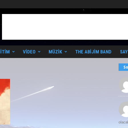
ITIM
VIDEO
MÜZIK
THE ABIJIM BAND
SAY
So
olaca