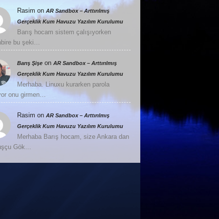
Rasim
on
AR Sandbox – Arttırılmış
Gerçeklik Kum Havuzu Yazılım Kurulumu
Barış hocam sistem çalışıyorken
nbire bu şeki…
on
Barış Şişe
AR Sandbox – Arttırılmış
Gerçeklik Kum Havuzu Yazılım Kurulumu
Merhaba. Linuxu kurarken parola
or onu girmen…
Rasim
on
AR Sandbox – Arttırılmış
Gerçeklik Kum Havuzu Yazılım Kurulumu
Merhaba Barış hocam, size Ankara dan
Kuşçu Gök…