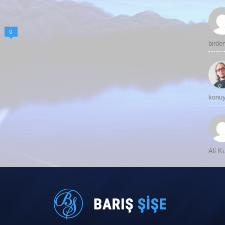
0
birde
konuy
Ali 