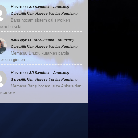
Rasim
on
AR Sandbox – Arttırılmış
Gerçeklik Kum Havuzu Yazılım Kurulumu
Barış hocam sistem çalışıyorken
nbire bu şeki…
on
Barış Şişe
AR Sandbox – Arttırılmış
Gerçeklik Kum Havuzu Yazılım Kurulumu
Merhaba. Linuxu kurarken parola
or onu girmen…
Rasim
on
AR Sandbox – Arttırılmış
Gerçeklik Kum Havuzu Yazılım Kurulumu
Merhaba Barış hocam, size Ankara dan
Kuşçu Gök…