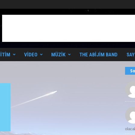
ITIM
VIDEO
MÜZIK
THE ABIJIM BAND
SAY
So
olaca