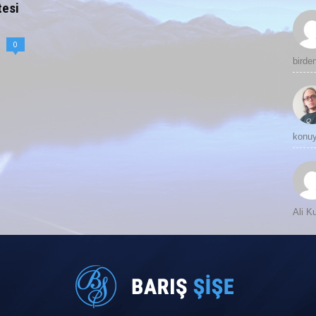
tesi
0
birde
konuy
Ali 