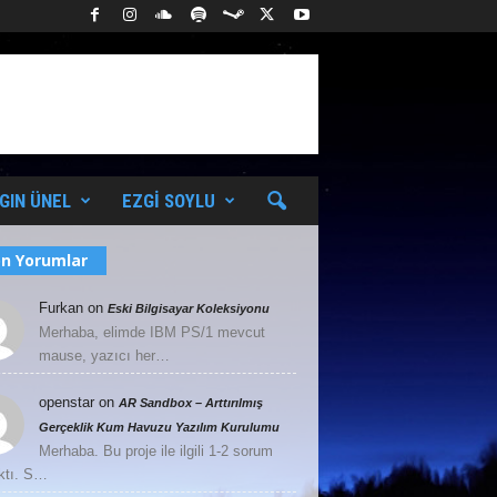
GIN ÜNEL
EZGI SOYLU
n Yorumlar
Furkan
on
Eski Bilgisayar Koleksiyonu
Merhaba, elimde IBM PS/1 mevcut
mause, yazıcı her…
openstar
on
AR Sandbox – Arttırılmış
Gerçeklik Kum Havuzu Yazılım Kurulumu
Merhaba. Bu proje ile ilgili 1-2 sorum
ktı. S…