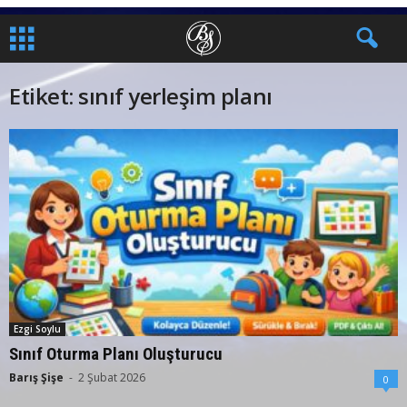
Etiket: sınıf yerleşim planı
Ezgi Soylu
Sınıf Oturma Planı Oluşturucu
Barış Şişe
-
2 Şubat 2026
0