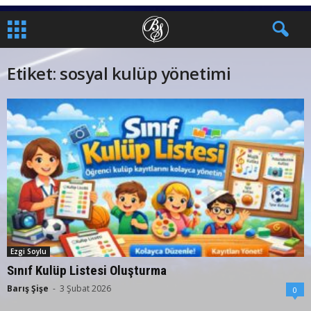
Etiket: sosyal kulüp yönetimi
Ezgi Soylu
Sınıf Kulüp Listesi Oluşturma
Barış Şişe
-
3 Şubat 2026
0