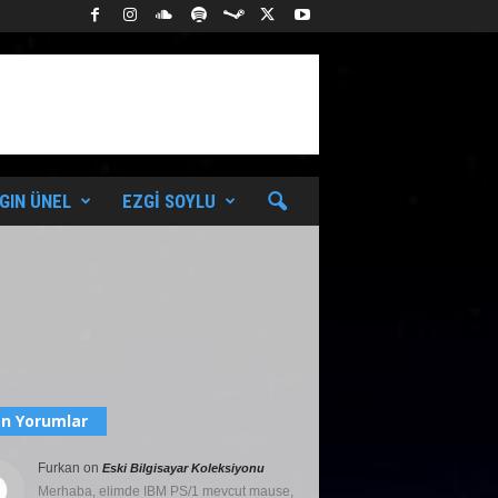
GIN ÜNEL
EZGI SOYLU
n Yorumlar
Furkan
on
Eski Bilgisayar Koleksiyonu
Merhaba, elimde IBM PS/1 mevcut mause,