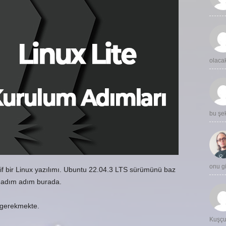
olaca
bu şe
onu 
atif bir Linux yazılımı. Ubuntu 22.04.3 LTS sürümünü baz
lur adım adım burada.
 gerekmekte.
Kuşç