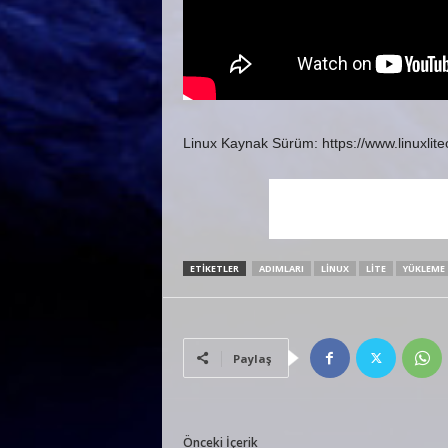
Linux Kaynak Sürüm: https://www.linuxlit
ETIKETLER
ADIMLARI
LINUX
LITE
YÜKLEME
Paylaş
Önceki İçerik