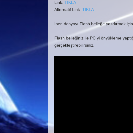
Link:
TIKLA
Alternatif Link:
TIKLA
İnen dosyayı Flash belleğe yazdırmak için 
Flash belleğiniz ile PC yi önyükleme yapt
gerçekleştirebilirsiniz.