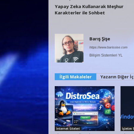
Yapay Zeka Kullanarak Meşhur
Karakterler ile Sohbet
Barış Şişe
https://www.barissise.com
Bilişim Sistemleri YL
İlgili Makaleler
Yazarın Diğer İç
İnternet Siteleri
İşletim 