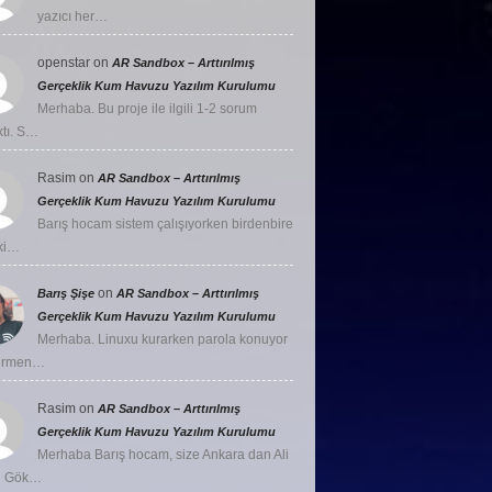
yazıcı her…
openstar
on
AR Sandbox – Arttırılmış
Gerçeklik Kum Havuzu Yazılım Kurulumu
Merhaba. Bu proje ile ilgili 1-2 sorum
ktı. S…
Rasim
on
AR Sandbox – Arttırılmış
Gerçeklik Kum Havuzu Yazılım Kurulumu
Barış hocam sistem çalışıyorken birdenbire
ki…
on
Barış Şişe
AR Sandbox – Arttırılmış
Gerçeklik Kum Havuzu Yazılım Kurulumu
Merhaba. Linuxu kurarken parola konuyor
girmen…
Rasim
on
AR Sandbox – Arttırılmış
Gerçeklik Kum Havuzu Yazılım Kurulumu
Merhaba Barış hocam, size Ankara dan Ali
u Gök…