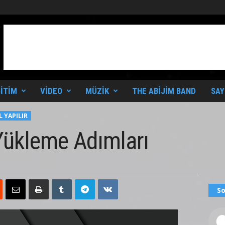
ITIM
VIDEO
MÜZIK
THE ABIJIM BAND
SAY
L YAPILIR
 Yükleme Adımları
So