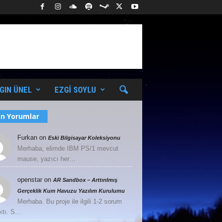
GIN ÜNEL
EZGI SOYLU
n Yorumlar
Furkan
on
Eski Bilgisayar Koleksiyonu
Merhaba, elimde IBM PS/1 mevcut
mause, yazıcı her…
openstar
on
AR Sandbox – Arttırılmış
Gerçeklik Kum Havuzu Yazılım Kurulumu
Merhaba. Bu proje ile ilgili 1-2 sorum
ktı. S…