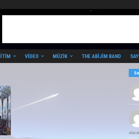
ITIM
VIDEO
MÜZIK
THE ABIJIM BAND
SAY
So
olaca