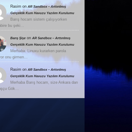
Rasim
on
AR Sandbox – Arttırılmış
Gerçeklik Kum Havuzu Yazılım Kurulumu
Barış hocam sistem çalışıyorken
nbire bu şeki…
on
Barış Şişe
AR Sandbox – Arttırılmış
Gerçeklik Kum Havuzu Yazılım Kurulumu
Merhaba. Linuxu kurarken parola
or onu girmen…
Rasim
on
AR Sandbox – Arttırılmış
Gerçeklik Kum Havuzu Yazılım Kurulumu
Merhaba Barış hocam, size Ankara dan
Kuşçu Gök…