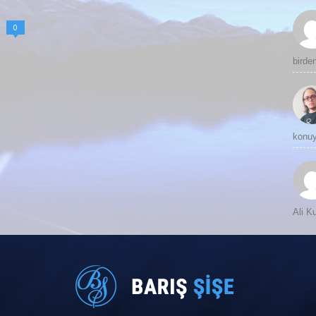
0
birde
konuy
Ali 