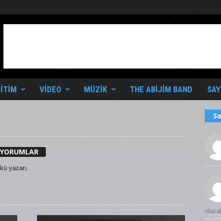
ITIM
VIDEO
MÜZIK
THE ABIJIM BAND
SAY
So
 YORUMLAR
ykü yazarı.
olaca