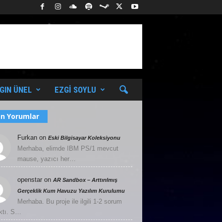
GIN ÜNEL
EZGI SOYLU
n Yorumlar
Furkan
on
Eski Bilgisayar Koleksiyonu
Merhaba, elimde IBM PS/1 mevcut
mause, yazıcı her…
openstar
on
AR Sandbox – Arttırılmış
Gerçeklik Kum Havuzu Yazılım Kurulumu
Merhaba. Bu proje ile ilgili 1-2 sorum
ktı. S…