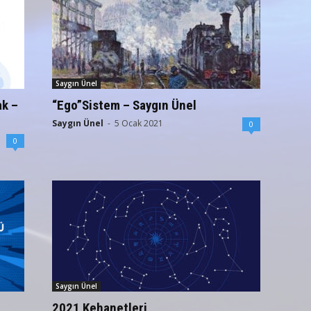
Saygın Ünel
k –
“Ego”Sistem – Saygın Ünel
Saygın Ünel
-
5 Ocak 2021
0
0
Saygın Ünel
2021 Kehanetleri