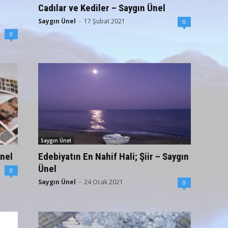
Cadılar ve Kediler – Saygın Ünel
Saygın Ünel
-
17 Şubat 2021
0
0
Saygın Ünel
Ünel
Edebiyatın En Nahif Hali; Şiir – Saygın
Ünel
0
Saygın Ünel
-
24 Ocak 2021
0