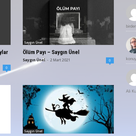
birde
Saygın Ünel
ylar
Ölüm Payı – Saygın Ünel
konuy
Saygın Ünel
-
2 Mart 2021
0
0
Ali 
Saygın Ünel