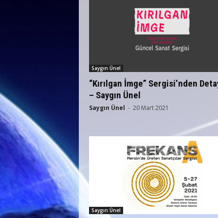
Saygın Ünel
“Kırılgan İmge” Sergisi’nden Deta
– Saygın Ünel
Saygın Ünel
-
20 Mart 2021
Saygın Ünel