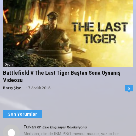
Oyun
Battlefield V The Last Tiger Baştan Sona Oynanış
Videosu
Barış Şişe
-
17 Aralık 2018
0
Son Yorumlar
Furkan
on
Eski Bilgisayar Koleksiyonu
Merhaba, elimde IBM PS/1 mevcut mause, yazıcı her…