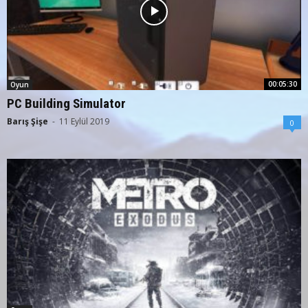
00:05:30
Oyun
PC Building Simulator
Barış Şişe
-
11 Eylül 2019
0