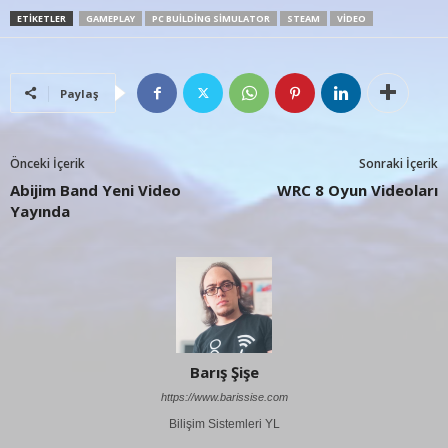
ETIKETLER
GAMEPLAY
PC BUILDING SIMULATOR
STEAM
VIDEO
Paylaş
Önceki İçerik
Sonraki İçerik
Abijim Band Yeni Video
WRC 8 Oyun Videoları
Yayında
Barış Şişe
https://www.barissise.com
Bilişim Sistemleri YL