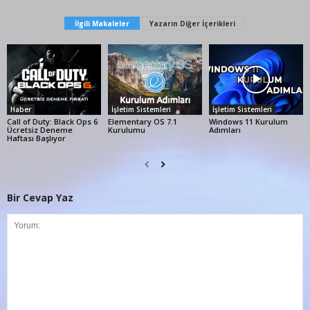
İlgili Makaleler
Yazarın Diğer İçerikleri
Haber
İşletim Sistemleri
İşletim Sistemleri
Call of Duty: Black Ops 6
Elementary OS 7.1
Windows 11 Kurulum
Ücretsiz Deneme
Kurulumu
Adımları
Haftası Başlıyor
Bir Cevap Yaz