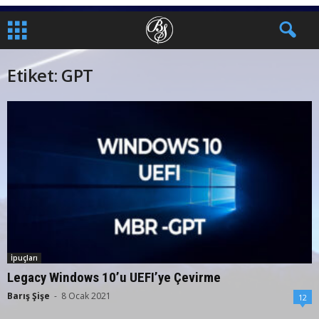
Etiket: GPT
İpuçları
Legacy Windows 10’u UEFI’ye Çevirme
Barış Şişe
-
8 Ocak 2021
12