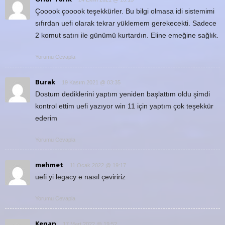
Çooook çooook teşekkürler. Bu bilgi olmasa idi sistemimi
sıfırdan uefi olarak tekrar yüklemem gerekecekti. Sadece
2 komut satırı ile günümü kurtardın. Eline emeğine sağlık.
Yorumu Cevapla
Burak
19 Kasım 2021 @ 03:35
Dostum dediklerini yaptım yeniden başlattım oldu şimdi
kontrol ettim uefi yazıyor win 11 için yaptım çok teşekkür
ederim
Yorumu Cevapla
mehmet
11 Ocak 2022 @ 19:17
uefi yi legacy e nasıl çeviririz
Yorumu Cevapla
Kenan
17 Mart 2022 @ 19:52