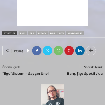
ETIKETLER
BIOS
GPT
LEGACY
MBR
UEFI
WINDOWS 10
Paylaş
Önceki İçerik
Sonraki İçerik
“Ego”Sistem – Saygın Ünel
Barış Şişe Spotify’da