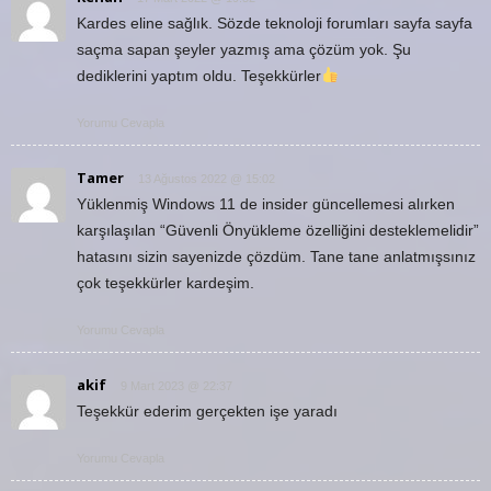
Kardes eline sağlık. Sözde teknoloji forumları sayfa sayfa
saçma sapan şeyler yazmış ama çözüm yok. Şu
dediklerini yaptım oldu. Teşekkürler
Yorumu Cevapla
Tamer
13 Ağustos 2022 @ 15:02
Yüklenmiş Windows 11 de insider güncellemesi alırken
karşılaşılan “Güvenli Önyükleme özelliğini desteklemelidir”
hatasını sizin sayenizde çözdüm. Tane tane anlatmışsınız
çok teşekkürler kardeşim.
Yorumu Cevapla
akif
9 Mart 2023 @ 22:37
Teşekkür ederim gerçekten işe yaradı
Yorumu Cevapla