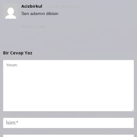
Acizbirkul
17 Ocak 2024 @ 01:33
Sen adamın dibisin
Yorumu Cevapla
Bir Cevap Yaz