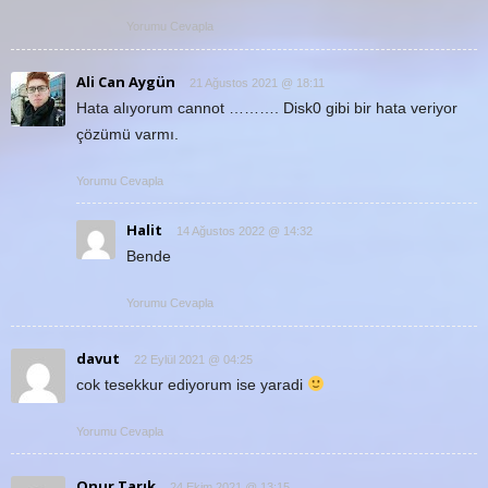
Yorumu Cevapla
Ali Can Aygün
21 Ağustos 2021 @ 18:11
Hata alıyorum cannot ………. Disk0 gibi bir hata veriyor
çözümü varmı.
Yorumu Cevapla
Halit
14 Ağustos 2022 @ 14:32
Bende
Yorumu Cevapla
davut
22 Eylül 2021 @ 04:25
cok tesekkur ediyorum ise yaradi
Yorumu Cevapla
Onur Tarık
24 Ekim 2021 @ 13:15