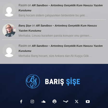
Rasim
on
AR Sandbox – Arttırılmış Gerçeklik Kum Havuzu Yazılım
Kurulumu
Barış hocam sistem çalışıyorken birdenbire bu şeki…
on
Barış Şişe
AR Sandbox – Arttırılmış Gerçeklik Kum Havuzu
Yazılım Kurulumu
Merhaba. Linuxu kurarken parola konuyor onu girmen…
Rasim
on
AR Sandbox – Arttırılmış Gerçeklik Kum Havuzu Yazılım
Kurulumu
Merhaba Barış hocam, size Ankara dan Ali Kuşçu Gök…