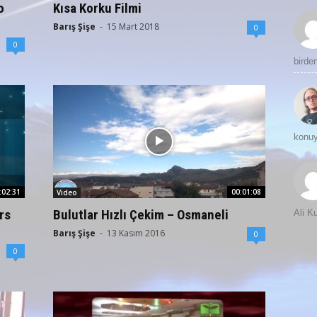
o
Kısa Korku Filmi
Barış Şişe
-
15 Mart 2018
0
0
birde
konuy
:02:31
00:01:08
Video
rs
Bulutlar Hızlı Çekim – Osmaneli
Ali 
Barış Şişe
-
13 Kasım 2016
0
0