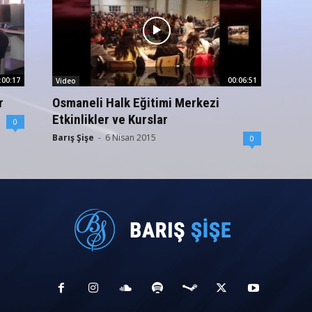
:00:17
00:06:51
Video
r
Osmaneli Halk Eğitimi Merkezi
Etkinlikler ve Kurslar
0
Barış Şişe
-
6 Nisan 2015
0