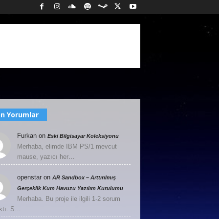
n Yorumlar
Furkan
on
Eski Bilgisayar Koleksiyonu
Merhaba, elimde IBM PS/1 mevcut
mause, yazıcı her…
openstar
on
AR Sandbox – Arttırılmış
Gerçeklik Kum Havuzu Yazılım Kurulumu
Merhaba. Bu proje ile ilgili 1-2 sorum
ktı. S…