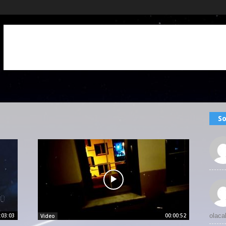
So
:03:03
00:00:52
olaca
Video