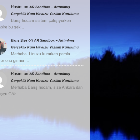
Rasim
on
AR Sandbox – Arttırılmış
Gerçeklik Kum Havuzu Yazılım Kurulumu
Barış hocam sistem çalışıyorken
nbire bu şeki…
on
Barış Şişe
AR Sandbox – Arttırılmış
Gerçeklik Kum Havuzu Yazılım Kurulumu
Merhaba. Linuxu kurarken parola
or onu girmen…
Rasim
on
AR Sandbox – Arttırılmış
Gerçeklik Kum Havuzu Yazılım Kurulumu
Merhaba Barış hocam, size Ankara dan
Kuşçu Gök…