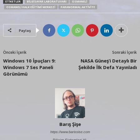
ETIKETLER
BILGISAYAR LABORATUVARI
OSMANELI
OSMANELI HALK EĞITIMI MERKEZI
PARANORMAL AKTIVITE
Paylaş
Önceki İçerik
Sonraki İçerik
Windows 10 İpuçları 9:
NASA Güneş’i Detaylı Bir
Windows 7 Ses Paneli
Şekilde İlk Defa Yayınladı
Görünümü
Barış Şişe
https://www.barissise.com