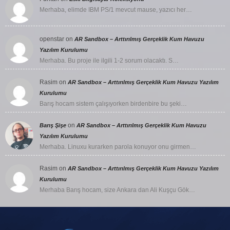
Merhaba, elimde IBM PS/1 mevcut mause, yazıcı her…
openstar
on
AR Sandbox – Arttırılmış Gerçeklik Kum Havuzu
Yazılım Kurulumu
Merhaba. Bu proje ile ilgili 1-2 sorum olacaktı. S…
Rasim
on
AR Sandbox – Arttırılmış Gerçeklik Kum Havuzu Yazılım
Kurulumu
Barış hocam sistem çalışıyorken birdenbire bu şeki…
on
Barış Şişe
AR Sandbox – Arttırılmış Gerçeklik Kum Havuzu
Yazılım Kurulumu
Merhaba. Linuxu kurarken parola konuyor onu girmen…
Rasim
on
AR Sandbox – Arttırılmış Gerçeklik Kum Havuzu Yazılım
Kurulumu
Merhaba Barış hocam, size Ankara dan Ali Kuşçu Gök…