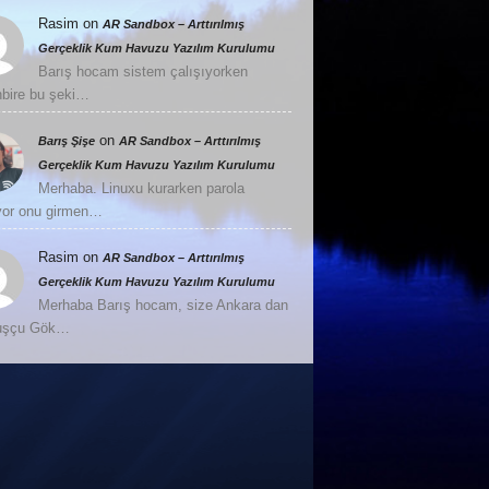
Rasim
on
AR Sandbox – Arttırılmış
Gerçeklik Kum Havuzu Yazılım Kurulumu
Barış hocam sistem çalışıyorken
nbire bu şeki…
on
Barış Şişe
AR Sandbox – Arttırılmış
Gerçeklik Kum Havuzu Yazılım Kurulumu
Merhaba. Linuxu kurarken parola
or onu girmen…
Rasim
on
AR Sandbox – Arttırılmış
Gerçeklik Kum Havuzu Yazılım Kurulumu
Merhaba Barış hocam, size Ankara dan
Kuşçu Gök…