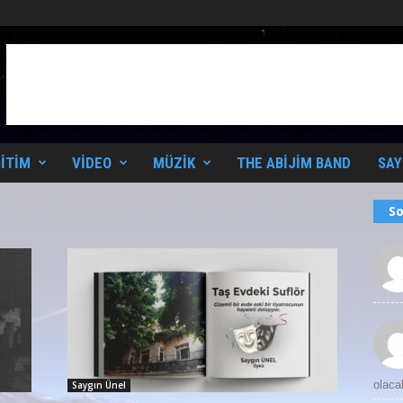
ITIM
VIDEO
MÜZIK
THE ABIJIM BAND
SAY
So
olaca
Saygın Ünel