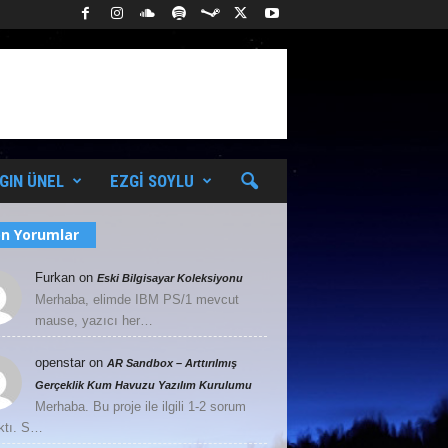
GIN ÜNEL
EZGI SOYLU
n Yorumlar
Furkan
on
Eski Bilgisayar Koleksiyonu
Merhaba, elimde IBM PS/1 mevcut
mause, yazıcı her…
openstar
on
AR Sandbox – Arttırılmış
Gerçeklik Kum Havuzu Yazılım Kurulumu
Merhaba. Bu proje ile ilgili 1-2 sorum
ktı. S…