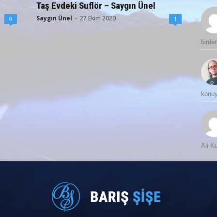
Taş Evdeki Suflör – Saygın Ünel
Saygın Ünel
-
27 Ekim 2020
0
1
birde
konuy
Ali 