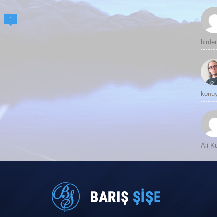
1
birde
konuy
Ali 