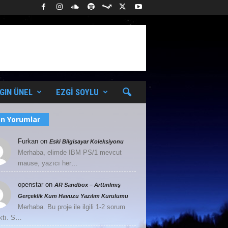
GIN ÜNEL
EZGI SOYLU
n Yorumlar
Furkan
on
Eski Bilgisayar Koleksiyonu
Merhaba, elimde IBM PS/1 mevcut
mause, yazıcı her…
openstar
on
AR Sandbox – Arttırılmış
Gerçeklik Kum Havuzu Yazılım Kurulumu
Merhaba. Bu proje ile ilgili 1-2 sorum
ktı. S…