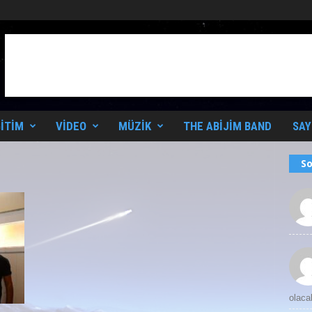
ITIM
VIDEO
MÜZIK
THE ABIJIM BAND
SAY
So
olaca