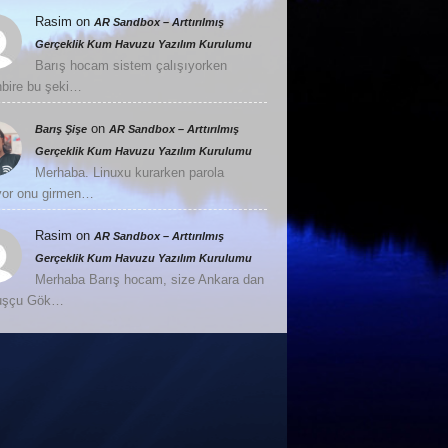
Rasim
on
AR Sandbox – Arttırılmış
Gerçeklik Kum Havuzu Yazılım Kurulumu
Barış hocam sistem çalışıyorken
nbire bu şeki…
on
Barış Şişe
AR Sandbox – Arttırılmış
Gerçeklik Kum Havuzu Yazılım Kurulumu
Merhaba. Linuxu kurarken parola
or onu girmen…
Rasim
on
AR Sandbox – Arttırılmış
Gerçeklik Kum Havuzu Yazılım Kurulumu
Merhaba Barış hocam, size Ankara dan
Kuşçu Gök…