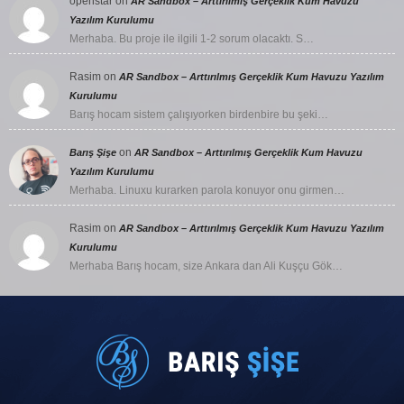
openstar
on
AR Sandbox – Arttırılmış Gerçeklik Kum Havuzu
Yazılım Kurulumu
Merhaba. Bu proje ile ilgili 1-2 sorum olacaktı. S…
Rasim
on
AR Sandbox – Arttırılmış Gerçeklik Kum Havuzu Yazılım
Kurulumu
Barış hocam sistem çalışıyorken birdenbire bu şeki…
on
Barış Şişe
AR Sandbox – Arttırılmış Gerçeklik Kum Havuzu
Yazılım Kurulumu
Merhaba. Linuxu kurarken parola konuyor onu girmen…
Rasim
on
AR Sandbox – Arttırılmış Gerçeklik Kum Havuzu Yazılım
Kurulumu
Merhaba Barış hocam, size Ankara dan Ali Kuşçu Gök…