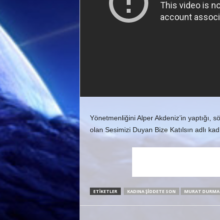
Yönetmenliğini Alper Akdeniz’in yaptığı, s
olan Sesimizi Duyan Bize Katılsın adlı kad
ETIKETLER
KADINA ŞIDDETE SON
MURAT DURMA