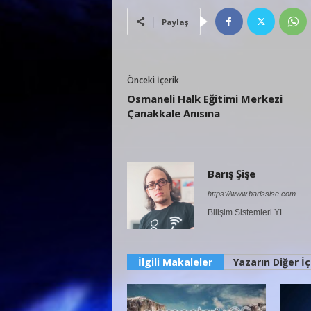
Paylaş
Önceki İçerik
Osmaneli Halk Eğitimi Merkezi
Çanakkale Anısına
Barış Şişe
https://www.barissise.com
Bilişim Sistemleri YL
İlgili Makaleler
Yazarın Diğer İç