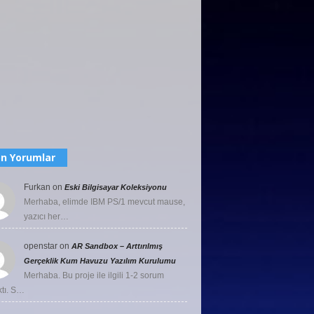
n Yorumlar
Furkan
on
Eski Bilgisayar Koleksiyonu
Merhaba, elimde IBM PS/1 mevcut mause,
yazıcı her…
openstar
on
AR Sandbox – Arttırılmış
Gerçeklik Kum Havuzu Yazılım Kurulumu
Merhaba. Bu proje ile ilgili 1-2 sorum
ktı. S…