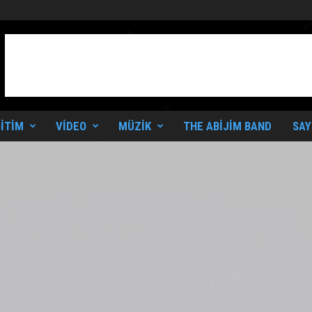
ITIM
VIDEO
MÜZIK
THE ABIJIM BAND
SAY