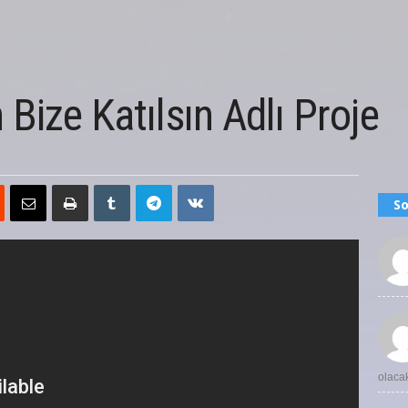
Bize Katılsın Adlı Proje
So
olaca