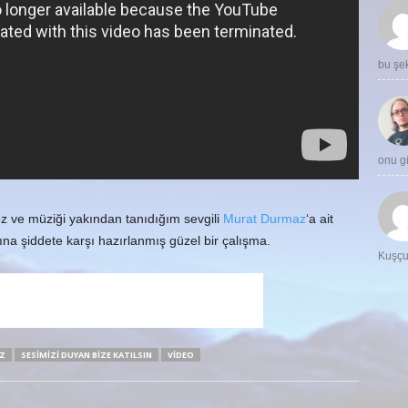
bu şe
onu 
öz ve müziği yakından tanıdığım sevgili
Murat Durmaz
‘a ait
ına şiddete karşı hazırlanmış güzel bir çalışma.
Kuşç
Z
SESIMIZI DUYAN BIZE KATILSIN
VIDEO