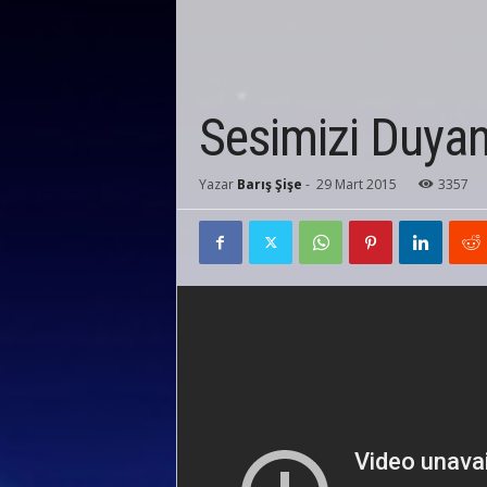
Sesimizi Duyan 
Yazar
Barış Şişe
-
29 Mart 2015
3357