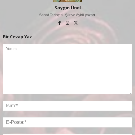
Saygın Ünel
Sanat Tarihçisi. Şiir ve öykü yazarı.
Bir Cevap Yaz