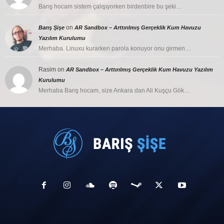
Barış hocam sistem çalışıyorken birdenbire bu şeki…
on
Barış Şişe
AR Sandbox – Arttırılmış Gerçeklik Kum Havuzu
Yazılım Kurulumu
Merhaba. Linuxu kurarken parola konuyor onu girmen…
Rasim
on
AR Sandbox – Arttırılmış Gerçeklik Kum Havuzu Yazılım
Kurulumu
Merhaba Barış hocam, size Ankara dan Ali Kuşçu Gök…