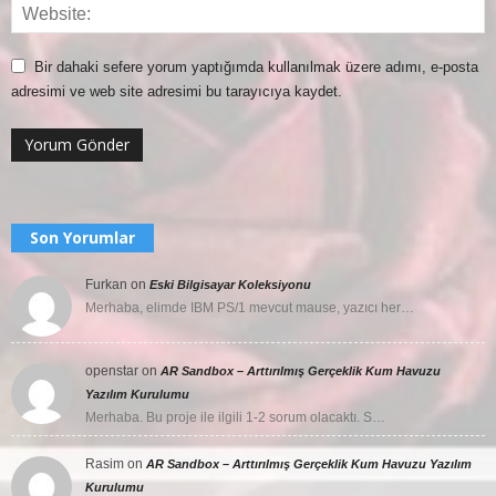
Bir dahaki sefere yorum yaptığımda kullanılmak üzere adımı, e-posta
adresimi ve web site adresimi bu tarayıcıya kaydet.
Son Yorumlar
Furkan
on
Eski Bilgisayar Koleksiyonu
Merhaba, elimde IBM PS/1 mevcut mause, yazıcı her…
openstar
on
AR Sandbox – Arttırılmış Gerçeklik Kum Havuzu
Yazılım Kurulumu
Merhaba. Bu proje ile ilgili 1-2 sorum olacaktı. S…
Rasim
on
AR Sandbox – Arttırılmış Gerçeklik Kum Havuzu Yazılım
Kurulumu