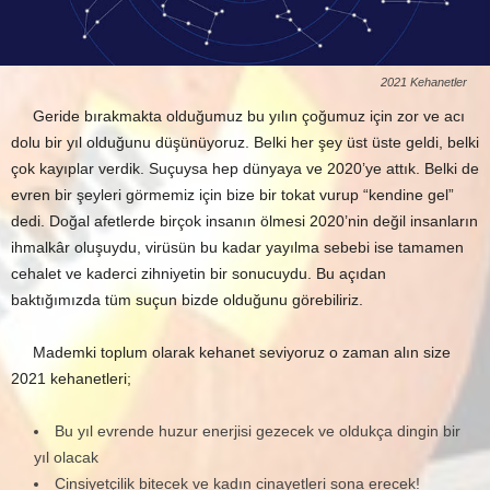
2021 Kehanetler
Geride bırakmakta olduğumuz bu yılın çoğumuz için zor ve acı
dolu bir yıl olduğunu düşünüyoruz. Belki her şey üst üste geldi, belki
çok kayıplar verdik. Suçuysa hep dünyaya ve 2020’ye attık. Belki de
evren bir şeyleri görmemiz için bize bir tokat vurup “kendine gel”
dedi. Doğal afetlerde birçok insanın ölmesi 2020’nin değil insanların
ihmalkâr oluşuydu, virüsün bu kadar yayılma sebebi ise tamamen
cehalet ve kaderci zihniyetin bir sonucuydu. Bu açıdan
baktığımızda tüm suçun bizde olduğunu görebiliriz.
Mademki toplum olarak kehanet seviyoruz o zaman alın size
2021 kehanetleri;
Bu yıl evrende huzur enerjisi gezecek ve oldukça dingin bir
yıl olacak
Cinsiyetçilik bitecek ve kadın cinayetleri sona erecek!