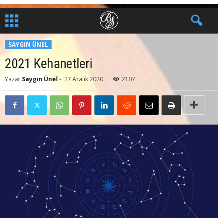
SAYGIN ÜNEL
2021 Kehanetleri
Yazar
Saygın Ünel
-
27 Aralık 2020
2107