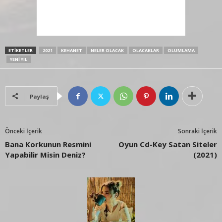
ETIKETLER
2021
KEHANET
NELER OLACAK
OLACAKLAR
OLUMLAMA
YENI YIL
Paylaş
Önceki İçerik
Sonraki İçerik
Bana Korkunun Resmini
Oyun Cd-Key Satan Siteler
Yapabilir Misin Deniz?
(2021)