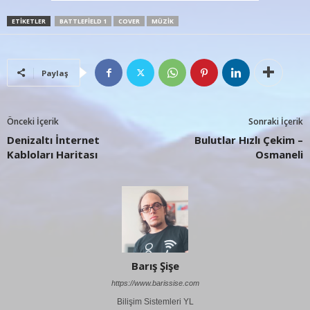
ETIKETLER
BATTLEFIELD 1
COVER
MÜZIK
Paylaş
Önceki İçerik
Sonraki İçerik
Denizaltı İnternet
Bulutlar Hızlı Çekim –
Kabloları Haritası
Osmaneli
Barış Şişe
https://www.barissise.com
Bilişim Sistemleri YL