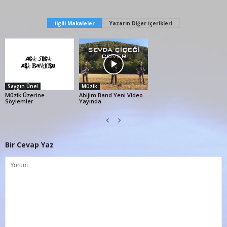
İlgili Makaleler
Yazarın Diğer İçerikleri
Saygın Ünel
Müzik
Müzik Üzerine
Abijim Band Yeni Video
Söylemler
Yayında
Bir Cevap Yaz