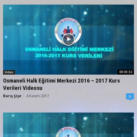
00:03:32
Video
Osmaneli Halk Eğitimi Merkezi 2016 – 2017 Kurs
Verileri Videosu
Barış Şişe
-
4 Kasım 2017
0