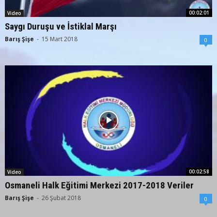
00:02:01
Video
Saygı Duruşu ve İstiklal Marşı
Barış Şişe
-
15 Mart 2018
0
00:02:58
Video
Osmaneli Halk Eğitimi Merkezi 2017-2018 Veriler
Barış Şişe
-
26 Şubat 2018
0