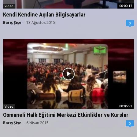
00:00:17
Video
Kendi Kendine Açılan Bilgisayarlar
Barış Şişe
-
13 Ağustos 2015
0
00:06:51
Video
Osmaneli Halk Eğitimi Merkezi Etkinlikler ve Kurslar
Barış Şişe
-
6 Nisan 2015
0