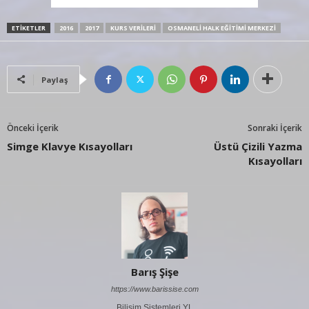
ETIKETLER
2016
2017
KURS VERILERI
OSMANELI HALK EĞITIMI MERKEZI
Paylaş
Önceki İçerik
Sonraki İçerik
Simge Klavye Kısayolları
Üstü Çizili Yazma
Kısayolları
Barış Şişe
https://www.barissise.com
Bilişim Sistemleri YL