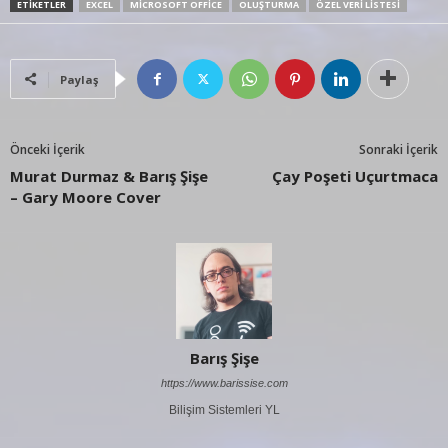
ETIKETLER
EXCEL
MICROSOFT OFFICE
OLUŞTURMA
ÖZEL VERI LISTESI
Paylaş
Önceki İçerik
Sonraki İçerik
Murat Durmaz & Barış Şişe
Çay Poşeti Uçurtmaca
– Gary Moore Cover
Barış Şişe
https://www.barissise.com
Bilişim Sistemleri YL