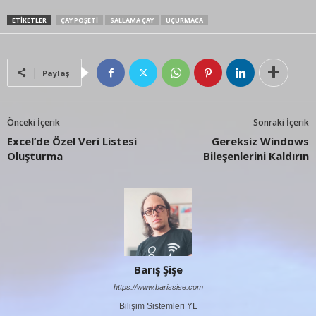
ETIKETLER
ÇAY POŞETI
SALLAMA ÇAY
UÇURMACA
Paylaş
Önceki İçerik
Sonraki İçerik
Excel’de Özel Veri Listesi
Gereksiz Windows
Oluşturma
Bileşenlerini Kaldırın
Barış Şişe
https://www.barissise.com
Bilişim Sistemleri YL