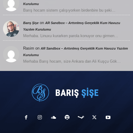
Kurulumu
Barış hocam sistem çalışıyorken birdenbire bu şeki…
on
Barış Şişe
AR Sandbox – Arttırılmış Gerçeklik Kum Havuzu
Yazılım Kurulumu
Merhaba. Linuxu kurarken parola konuyor onu girmen…
Rasim
on
AR Sandbox – Arttırılmış Gerçeklik Kum Havuzu Yazılım
Kurulumu
Merhaba Barış hocam, size Ankara dan Ali Kuşçu Gök…