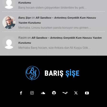
Kurulumu
Barış hocam sistem çalışıyorken birdenbire bu şeki…
on
Barış Şişe
AR Sandbox – Arttırılmış Gerçeklik Kum Havuzu
Yazılım Kurulumu
Merhaba. Linuxu kurarken parola konuyor onu girmen…
Rasim
on
AR Sandbox – Arttırılmış Gerçeklik Kum Havuzu Yazılım
Kurulumu
Merhaba Barış hocam, size Ankara dan Ali Kuşçu Gök…