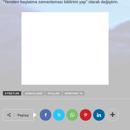
“Yeniden başlatma zamanlaması bildirimi yap” olarak değiştirin.
ETIKETLER
GÜNCELLEME
İPUÇLARI
WINDOWS 10
Paylaş