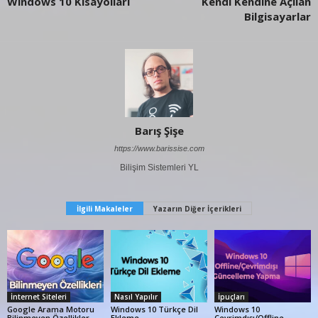
Windows 10 Kısayolları
Kendi Kendine Açılan
Bilgisayarlar
Barış Şişe
https://www.barissise.com
Bilişim Sistemleri YL
İlgili Makaleler
Yazarın Diğer İçerikleri
İnternet Siteleri
Nasıl Yapılır
İpuçları
Google Arama Motoru
Windows 10 Türkçe Dil
Windows 10
Bilinmeyen Özellikler
Ekleme
Çevrimdışı/Offline