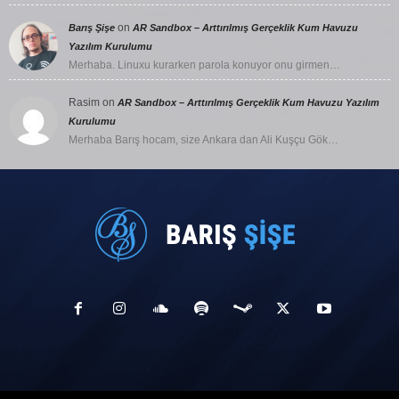
on
Barış Şişe
AR Sandbox – Arttırılmış Gerçeklik Kum Havuzu
Yazılım Kurulumu
Merhaba. Linuxu kurarken parola konuyor onu girmen…
Rasim
on
AR Sandbox – Arttırılmış Gerçeklik Kum Havuzu Yazılım
Kurulumu
Merhaba Barış hocam, size Ankara dan Ali Kuşçu Gök…