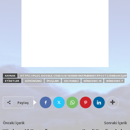
KAYNAK
HTTPS://PLUS.GOOGLE.COM/U/0/102500510637948983517/POSTS/DNBUAYZJAP
Q
ETIKETLER
GÖRÜNÜMÜ
İPUÇLARI
SES PANELI
WINDOWS 10
WINDOWS 7
Paylaş
Önceki İçerik
Sonraki İçerik