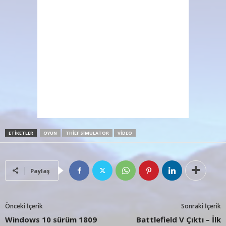
ETIKETLER
OYUN
THIEF SIMULATOR
VIDEO
Paylaş
Önceki İçerik
Sonraki İçerik
Windows 10 sürüm 1809
Battlefield V Çıktı – İlk