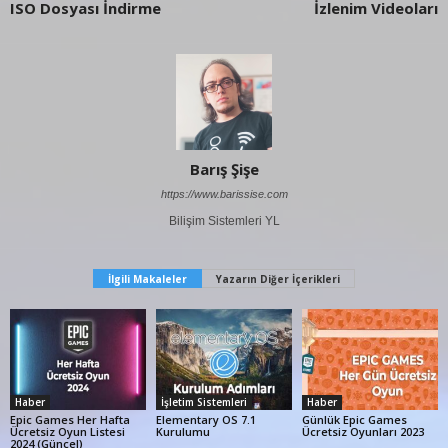
ISO Dosyası İndirme
İzlenim Videoları
Barış Şişe
https://www.barissise.com
Bilişim Sistemleri YL
İlgili Makaleler
Yazarın Diğer İçerikleri
Haber
İşletim Sistemleri
Haber
Epic Games Her Hafta
Elementary OS 7.1
Günlük Epic Games
Ücretsiz Oyun Listesi
Kurulumu
Ücretsiz Oyunları 2023
2024 (Güncel)