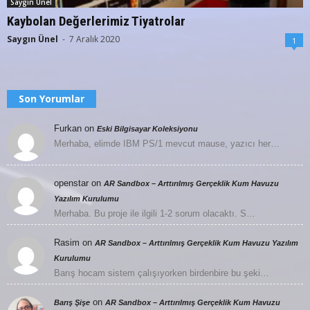
Saygın Ünel
Kaybolan Değerlerimiz Tiyatrolar
Saygın Ünel
-
7 Aralık 2020
1
Son Yorumlar
Furkan
on
Eski Bilgisayar Koleksiyonu
Merhaba, elimde IBM PS/1 mevcut mause, yazıcı her…
openstar
on
AR Sandbox – Arttırılmış Gerçeklik Kum Havuzu
Yazılım Kurulumu
Merhaba. Bu proje ile ilgili 1-2 sorum olacaktı. S…
Rasim
on
AR Sandbox – Arttırılmış Gerçeklik Kum Havuzu Yazılım
Kurulumu
Barış hocam sistem çalışıyorken birdenbire bu şeki…
on
Barış Şişe
AR Sandbox – Arttırılmış Gerçeklik Kum Havuzu