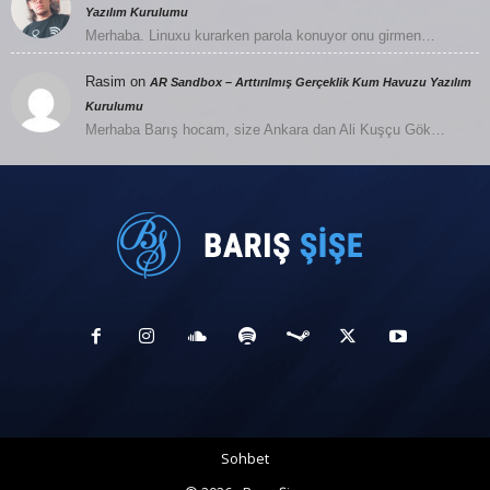
Yazılım Kurulumu
Merhaba. Linuxu kurarken parola konuyor onu girmen…
Rasim
on
AR Sandbox – Arttırılmış Gerçeklik Kum Havuzu Yazılım
Kurulumu
Merhaba Barış hocam, size Ankara dan Ali Kuşçu Gök…
Sohbet