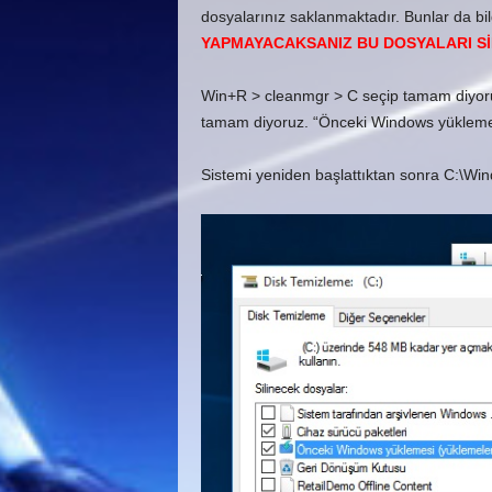
dosyalarınız saklanmaktadır. Bunlar da bi
YAPMAYACAKSANIZ BU DOSYALARI SİL
Win+R > cleanmgr > C seçip tamam diyoruz.
tamam diyoruz. “Önceki Windows yüklemesi
Sistemi yeniden başlattıktan sonra C:\Windo