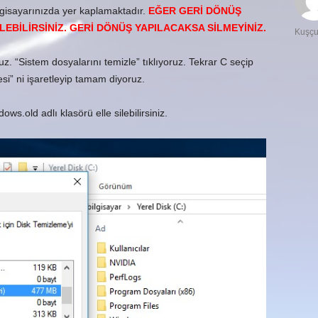
lgisayarınızda yer kaplamaktadır.
EĞER GERİ DÖNÜŞ
EBİLİRSİNİZ. GERİ DÖNÜŞ YAPILACAKSA SİLMEYİNİZ.
Kuşç
 “Sistem dosyalarını temizle” tıklıyoruz. Tekrar C seçip
” ni işaretleyip tamam diyoruz.
ws.old adlı klasörü elle silebilirsiniz.