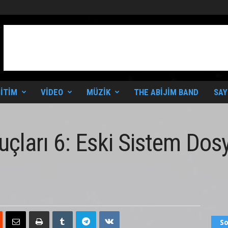
ITIM
VIDEO
MÜZIK
THE ABIJIM BAND
SAY
çları 6: Eski Sistem Dosy
So