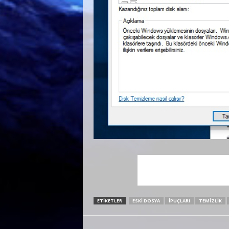
ETIKETLER
ESKI DOSYA
İPUÇLARI
TEMIZLIK