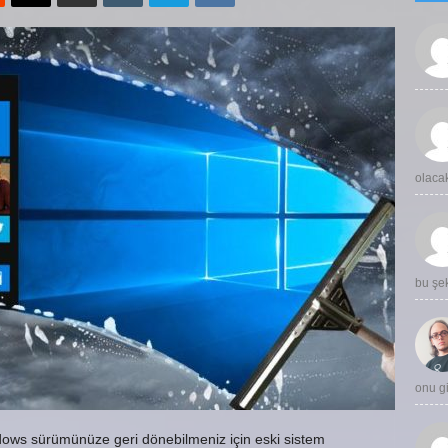
olaca
bu şe
onu 
ws sürümünüze geri dönebilmeniz için eski sistem