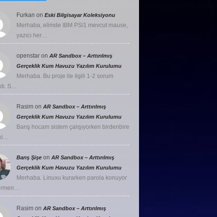
Furkan
on
Eski Bilgisayar Koleksiyonu
Merhaba, elimde IBM PS/1 mevcut mause,
yazıcı her…
openstar
on
AR Sandbox – Arttırılmış
Gerçeklik Kum Havuzu Yazılım Kurulumu
Merhaba. Bu proje ile ilgili 1-2 sorum
ktı. S…
Rasim
on
AR Sandbox – Arttırılmış
Gerçeklik Kum Havuzu Yazılım Kurulumu
Barış hocam sistem çalışıyorken birdenbire
ki…
on
Barış Şişe
AR Sandbox – Arttırılmış
Gerçeklik Kum Havuzu Yazılım Kurulumu
Merhaba. Linuxu kurarken parola konuyor
girmen…
Rasim
on
AR Sandbox – Arttırılmış