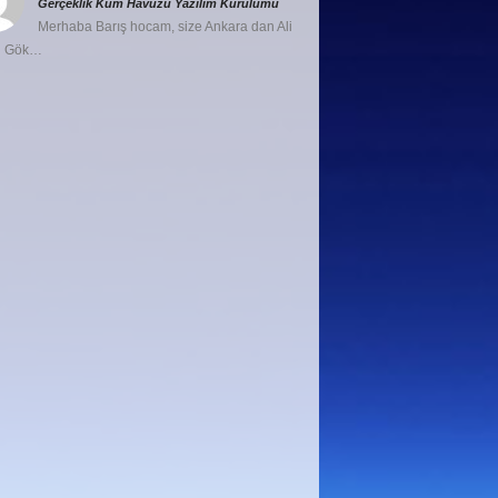
Gerçeklik Kum Havuzu Yazılım Kurulumu
Merhaba Barış hocam, size Ankara dan Ali
u Gök…